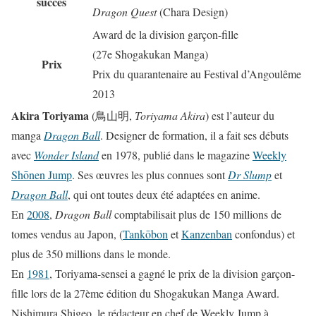
succès
Dragon Quest
(Chara Design)
Award de la division garçon-fille
(27e Shogakukan Manga)
Prix
Prix du quarantenaire au Festival d’Angoulême
2013
Akira Toriyama
(鳥山明,
Toriyama Akira
) est l’auteur du
manga
Dragon Ball
. Designer de formation, il a fait ses débuts
avec
Wonder Island
en 1978, publié dans le magazine
Weekly
Shōnen Jump
. Ses œuvres les plus connues sont
Dr Slump
et
Dragon Ball
, qui ont toutes deux été adaptées en anime.
En
2008
,
Dragon Ball
comptabilisait plus de 150 millions de
tomes vendus au Japon, (
Tankōbon
et
Kanzenban
confondus) et
plus de 350 millions dans le monde.
En
1981
, Toriyama-sensei a gagné le prix de la division garçon-
fille lors de la 27ème édition du Shogakukan Manga Award.
Nishimura Shigeo, le rédacteur en chef de Weekly Jump à