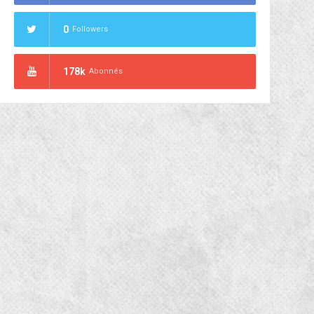
0
Followers
178k
Abonnés