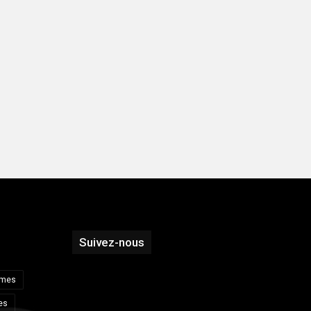
Suivez-nous
imes
es