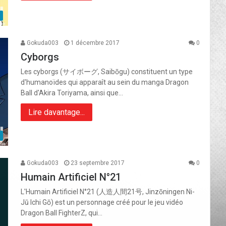
Gokuda003
1 décembre 2017
0
Cyborgs
Les cyborgs (サイボーグ, Saibōgu) constituent un type
d'humanoïdes qui apparaît au sein du manga Dragon
Ball d'Akira Toriyama, ainsi que…
Lire davantage...
Gokuda003
23 septembre 2017
0
Humain Artificiel N°21
L'Humain Artificiel N°21 (人造人間21号, Jinzōningen Ni-
Jū Ichi Gō) est un personnage créé pour le jeu vidéo
Dragon Ball FighterZ, qui…