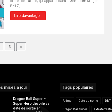
ordres de Tullece, qui apparaît dans le 3ème film Dragon
Ball Z,…
Lire davantage...
3
»
s mises à jour
Tags populaires
Dragon Ball Super –
Anime
Date de sortie
DBT
Super Hero dévoile sa
date de sortie en
Dragon Ball Super
Extraterrestr