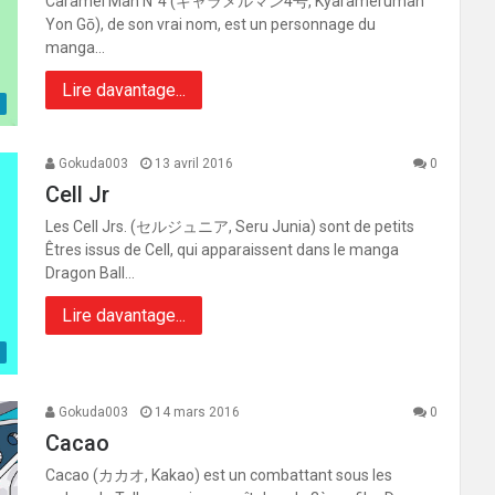
Caramel Man N°4 (キャラメルマン4号, Kyarameruman
Yon Gō), de son vrai nom, est un personnage du
manga…
Lire davantage...
Gokuda003
13 avril 2016
0
Cell Jr
Les Cell Jrs. (セルジュニア, Seru Junia) sont de petits
Êtres issus de Cell, qui apparaissent dans le manga
Dragon Ball…
Lire davantage...
Gokuda003
14 mars 2016
0
Cacao
Cacao (カカオ, Kakao) est un combattant sous les