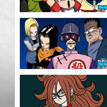
Races
Races