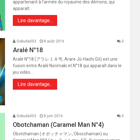
appartenant à l'armée du royaume des démons, qui
apparaît…
Lire davantage...
Gokuda003
8 août 2016
0
Aralé N°18
Aralé N°18 (アラレ１８号, Arare Jū-Hachi Gō) est une
fusion entre Aralé Norimaki et N°18 qui apparaît dans le
jeu vidéo…
Lire davantage...
Gokuda003
8 juin 2016
0
Obotchaman (Caramel Man N°4)
Obotchaman (オボッチャマン, Obocchaman) ou