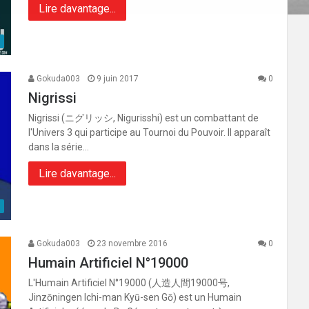
Lire davantage...
Gokuda003
9 juin 2017
0
Nigrissi
Nigrissi (ニグリッシ, Nigurisshi) est un combattant de
l'Univers 3 qui participe au Tournoi du Pouvoir. Il apparaît
dans la série…
Lire davantage...
Gokuda003
23 novembre 2016
0
Humain Artificiel N°19000
L'Humain Artificiel N°19000 (人造人間19000号,
Jinzōningen Ichi-man Kyū-sen Gō) est un Humain