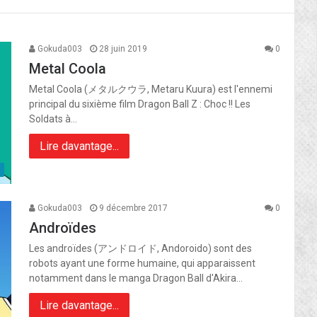
Gokuda003
28 juin 2019
0
Metal Coola
Metal Coola (メタルクウラ, Metaru Kuura) est l'ennemi
principal du sixième film Dragon Ball Z : Choc !! Les
Soldats à…
Lire davantage...
Gokuda003
9 décembre 2017
0
Androïdes
Les androïdes (アンドロイド, Andoroido) sont des
robots ayant une forme humaine, qui apparaissent
notamment dans le manga Dragon Ball d'Akira…
Lire davantage...