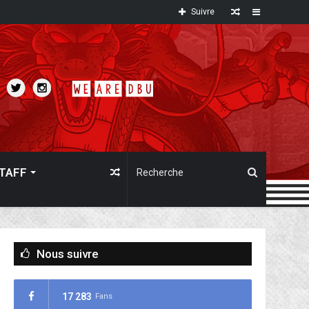
Article
Sidebar
Suivre
au
hasard
TAFF
Article
au
Nous suivre
hasard
17 283
Fans