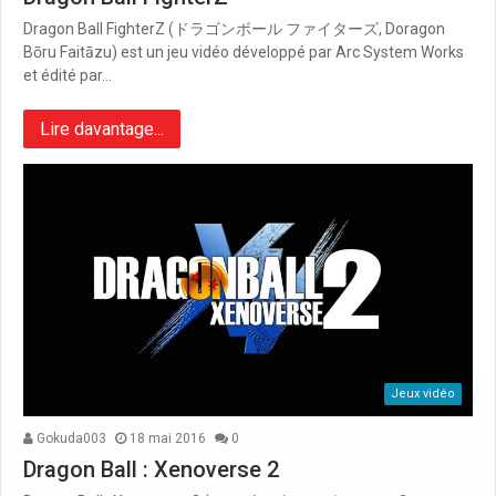
Dragon Ball FighterZ (ドラゴンボール ファイターズ, Doragon
Bōru Faitāzu) est un jeu vidéo développé par Arc System Works
et édité par…
Lire davantage...
Jeux vidéo
Gokuda003
18 mai 2016
0
Dragon Ball : Xenoverse 2