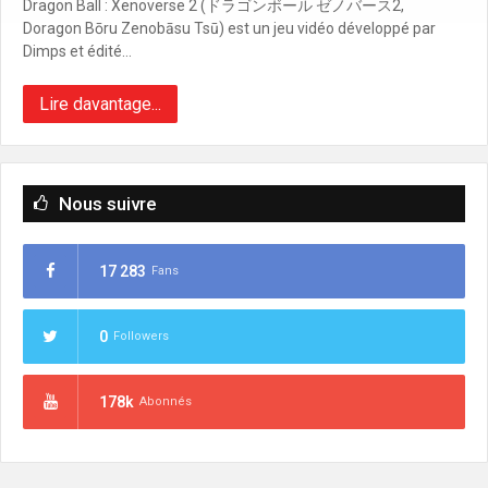
Dragon Ball : Xenoverse 2 (ドラゴンボール ゼノバース2,
Doragon Bōru Zenobāsu Tsū) est un jeu vidéo développé par
Dimps et édité…
Lire davantage...
Nous suivre
17 283
Fans
0
Followers
178k
Abonnés