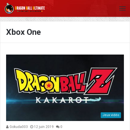
Xbox One
Jeux vidéo
Gokuda003
12 juin 2019
0