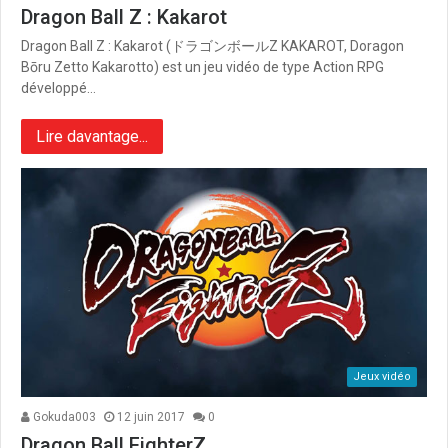
Dragon Ball Z : Kakarot
Dragon Ball Z : Kakarot (ドラゴンボールZ KAKAROT, Doragon
Bōru Zetto Kakarotto) est un jeu vidéo de type Action RPG
développé…
Lire davantage...
Jeux vidéo
Gokuda003
12 juin 2017
0
Dragon Ball FighterZ