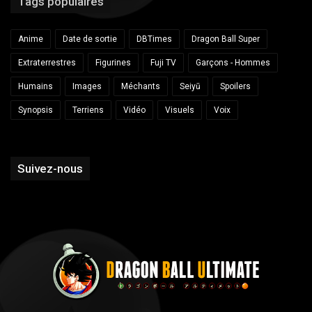
Tags populaires
Anime
Date de sortie
DBTimes
Dragon Ball Super
Extraterrestres
Figurines
Fuji TV
Garçons - Hommes
Humains
Images
Méchants
Seiyū
Spoilers
Synopsis
Terriens
Vidéo
Visuels
Voix
Suivez-nous