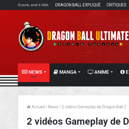
DRAGON BALL EXPLIQUÉ
CRITIQUES
jeudi, août 6 2026
NEWS
MANGA
ANIME
E
Accueil
/
News
/
2 vidéos Gameplay de Dragon Ball Z : 
2 vidéos Gameplay de Dr