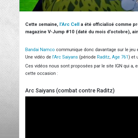
Cette semaine,
l’Arc Cell
a été officialisé comme p
magazine V-Jump #10 (daté du mois d’octobre), ain
Bandai Namco
communique donc davantage sur le jeu et
Une vidéo de
l’Arc Saiyans
(période
Raditz
,
Age 761
) et
Ces vidéos nous sont proposées par le site IGN qui a, en
cette occasion :
Arc Saiyans (combat contre Raditz)