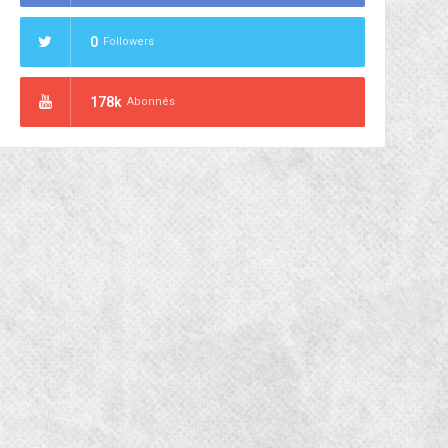
0
Followers
178k
Abonnés