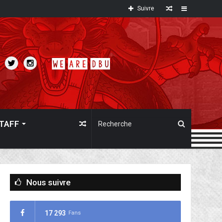
Article
Sidebar
Suivre
au
hasard
TAFF
Article
au
Nous suivre
hasard
17 293
Fans