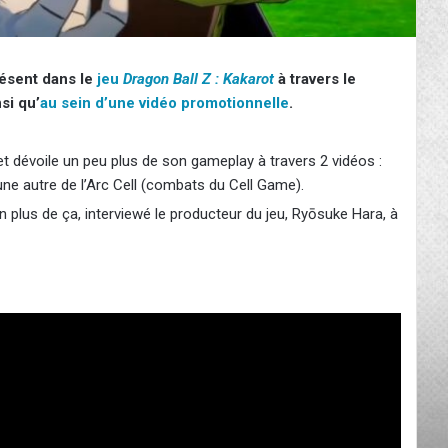
résent dans le
jeu
Dragon Ball Z : Kakarot
à travers le
si qu’
au sein d’une vidéo promotionnelle
.
 dévoile un peu plus de son gameplay à travers 2 vidéos :
 une autre de l’Arc Cell (combats du Cell Game).
 plus de ça, interviewé le producteur du jeu, Ryōsuke Hara, à