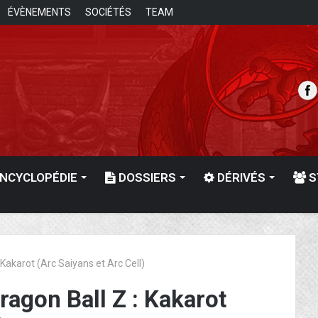
ÉVÈNEMENTS
SOCIÉTÉS
TEAM
NCYCLOPÉDIE
DOSSIERS
DÉRIVÉS
S
Kakarot (Arc Saiyans et Arc Cell)
agon Ball Z : Kakarot