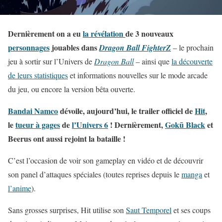
Dernièrement on a eu
la révélation
de 3 nouveaux
personnages
jouables dans
Dragon Ball FighterZ
– le prochain
jeu à sortir sur l’Univers de
Dragon Ball
– ainsi que
la découverte
de leurs statistiques
et informations nouvelles sur le mode arcade
du jeu, ou encore la version bêta ouverte.
Bandai Namco
dévoile, aujourd’hui, le trailer officiel de
Hit
,
le
tueur à gages
de
l’Univers 6
! Dernièrement,
Gokū Black
et
Beerus ont aussi rejoint la bataille !
C’est l’occasion de voir son gameplay en vidéo et de découvrir
son panel d’attaques spéciales (toutes reprises depuis le
manga
et
l’anime
).
Sans grosses surprises, Hit utilise son
Saut Temporel
et ses coups