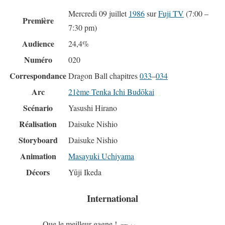
Mercredi 09 juillet
1986
sur
Fuji TV
(7:00 –
Première
7:30 pm)
Audience
24,4%
Numéro
020
Correspondance
Dragon Ball chapitres
033
–
034
Arc
21ème Tenka Ichi Budōkai
Scénario
Yasushi Hirano
Réalisation
Daisuke Nishio
Storyboard
Daisuke Nishio
Animation
Masayuki Uchiyama
Décors
Yūji Ikeda
International
Que le meilleur gagne !