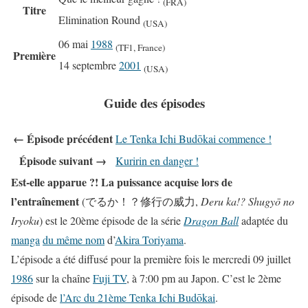
(FRA)
Titre
Elimination Round
(USA)
06 mai
1988
(TF1, France)
Première
14 septembre
2001
(USA)
Guide des épisodes
← Épisode précédent
Le Tenka Ichi Budōkai commence !
Épisode suivant →
Kuririn en danger !
Est-elle apparue ?! La puissance acquise lors de
l’entraînement
(でるか！？修行の威力,
Deru ka!? Shugyō no
Iryoku
) est le 20ème épisode de la série
Dragon Ball
adaptée du
manga
du même nom
d’
Akira Toriyama
.
L’épisode a été diffusé pour la première fois le mercredi 09 juillet
1986
sur la chaîne
Fuji TV
, à 7:00 pm au Japon. C’est le 2ème
épisode de
l’Arc du 21ème Tenka Ichi Budōkai
.