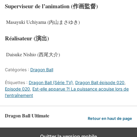
Superviseur de l’animation (作画監督)
Masayuki Uchiyama (内山まさゆき)
Réalisateur (演出)
Daisuke Nishio (西尾大介)
Catégories :
Dragon Ball
Étiquettes :
Dragon Ball (Série TV)
,
Dragon Ball épisode 020
,
Episode 020
,
Est-elle apparue ?! La puissance acquise lors de
l'entraînement
Dragon Ball Ultimate
Retour en haut de page
Quitter la version mobile