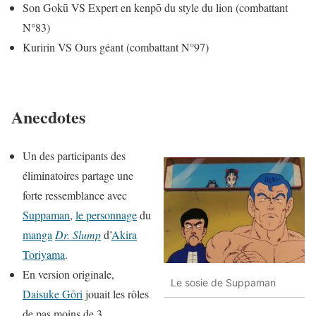
Son Gokū VS Expert en kenpō du style du lion (combattant
N°83)
Kuririn VS Ours géant (combattant N°97)
Anecdotes
Un des participants des
éliminatoires partage une
forte ressemblance avec
Suppaman
,
le personnage
du
manga
Dr. Slump
d’
Akira
Toriyama
.
En version originale,
Le sosie de Suppaman
Daisuke Gōri
jouait les rôles
de pas moins de 3