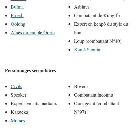
Bulma
Arbitres
Pu-erh
Combattant de Kung-fu
Oolong
Expert en kenpō du style du
Aînés du temple Oorin
lion
Loup (combattant N°40)
Kamé Sennin
Personnages secondaires
Civils
Boxeur
Speaker
Combattant inconnu
Experts en arts martiaux
Ours géant (combattant
Karatéka
N°97)
Moines